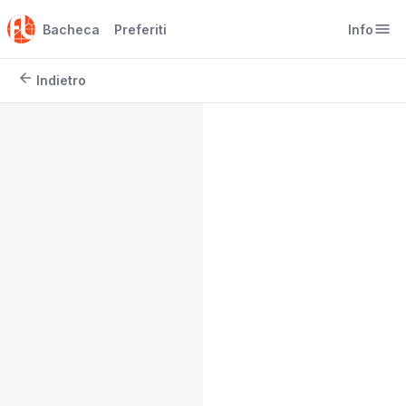
menu
Bacheca
Preferiti
Info
arrow_back
Indietro